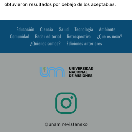
obtuvieron resultados por debajo de los aceptables.
Educación
Ciencia
Salud
Tecnología
Ambiente
Comunidad
Radar editorial
Retrospectiva
¿Que es nexo?
¿Quienes somos?
Ediciones anteriores
@unam_revistanexo