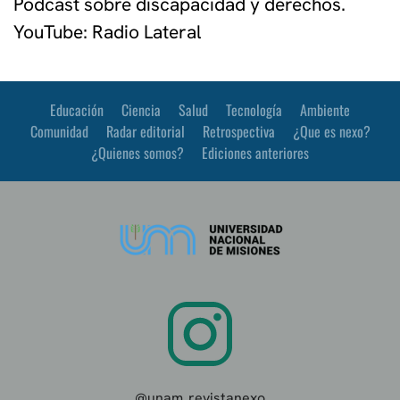
Podcast sobre discapacidad y derechos.
YouTube: Radio Lateral
Educación
Ciencia
Salud
Tecnología
Ambiente
Comunidad
Radar editorial
Retrospectiva
¿Que es nexo?
¿Quienes somos?
Ediciones anteriores
@unam_revistanexo