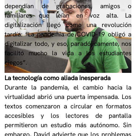
dependían de grabaciones, amigos o
familiares que leían en voz alta. La
digitalización llegó como una revolución
tardía: “La pandemia de COVID-19 obligó a
digitalizar todo, y eso, paradójicamente, nos
facilitó mucho la vida a los estudiantes
ciegos”.
La tecnología como aliada inesperada
Durante la pandemia, el cambio hacia la
virtualidad abrió una puerta impensada. Los
textos comenzaron a circular en formatos
accesibles y los lectores de pantalla
permitieron un estudio más autónomo. Sin
embargo, David advierte que los problemas