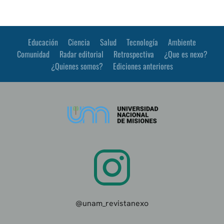
Educación
Ciencia
Salud
Tecnología
Ambiente
Comunidad
Radar editorial
Retrospectiva
¿Que es nexo?
¿Quienes somos?
Ediciones anteriores
@unam_revistanexo